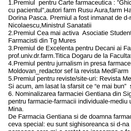
1.Premiul pentru Carte farmaceutica : ”Ghi
cu pacientul”,autori farm Rusu Aura,farm H
Dorina Pasca. Premiul a fost inmanat de d
Nicolaescu,Ministrul Sanatatii
2.Premiul Cea mai activa Asociatie Student
Farmacisti din Tg Mures
3.Premiul de Excelenta pentru Decani ai Fac
prof.univ.dr.farm.Titica Dogaru de la Facul
4.Premiul pentru jurnalism in presa farmace
Moldovan_redactor sef la revista MedFarm
5.Premiul pentru reviste/site-uri: Revista 
Si acum, am lasat la sfarsit ce “e mai bun” 
6. Nominalizarea farmaciei Gentiana din Si
pentru farmacie-farmacii individuale-mediu
Mina.
De Farmacia Gentiana si de doamna farma
ceva special: eu sunt sighisoreanca si d-n