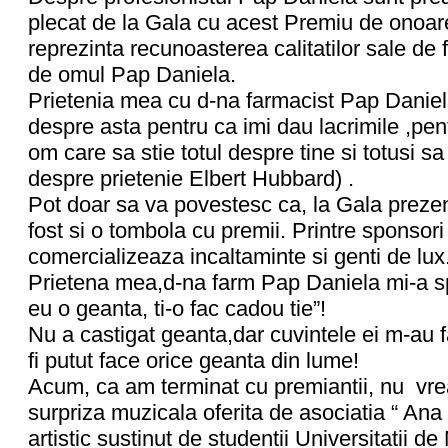
plecat de la Gala cu acest Premiu de onoare
reprezinta recunoasterea calitatilor sale de 
de omul Pap Daniela.
Prietenia mea cu d-na farmacist Pap Daniel
despre asta pentru ca imi dau lacrimile ,pent
om care sa stie totul despre tine si totusi 
despre prietenie Elbert Hubbard) .
Pot doar sa va povestesc ca, la Gala prez
fost si o tombola cu premii. Printre sponsori 
comercializeaza incaltaminte si genti de lux
Prietena mea,d-na farm Pap Daniela mi-a sp
eu o geanta, ti-o fac cadou tie”!
Nu a castigat geanta,dar cuvintele ei m-au f
fi putut face orice geanta din lume!
Acum, ca am terminat cu premiantii, nu vre
surpriza muzicala oferita de asociatia “ Ana 
artistic sustinut de studentii Universitatii d