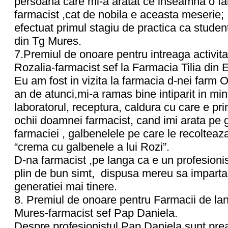
persoana care mi-a aratat ce inseamna o fa
farmacist ,cat de nobila e aceasta meserie;
efectuat primul stagiu de practica ca studen
din Tg Mures.
7.Premiul de onoare pentru intreaga activit
Rozalia-farmacist sef la Farmacia Tilia din E
Eu am fost in vizita la farmacia d-nei farm O
an de atunci,mi-a ramas bine intiparit in min
laboratorul, receptura, caldura cu care e pri
ochii doamnei farmacist, cand imi arata pe 
farmaciei , galbenelele pe care le recolteaz
“crema cu galbenele a lui Rozi”.
D-na farmacist ,pe langa ca e un profesioni
plin de bun simt, dispusa mereu sa imparta
generatiei mai tinere.
8. Premiul de onoare pentru Farmacii de la
Mures-farmacist sef Pap Daniela.
Despre profesionistul Pap Daniela sunt prea