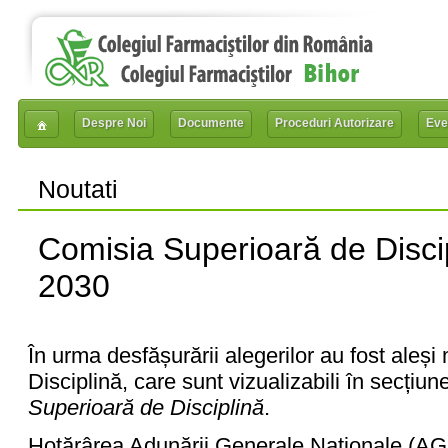
Despre Noi
Documente
Proceduri Autorizare
Eve
Noutati
Comisia Superioară de Disci
2030
În urma desfășurării alegerilor au fost aleș
Disciplină, care sunt vizualizabili în secțiu
Superioară de Disciplină
.
Hotărârea Adunării Generale Naționale (AGN