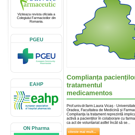
Viziteaza revista oficiala a
Colegiului Farmacistilor din
Romania.
PGEU
Complianța pacienților
tratamentul
EAHP
medicamentos
Prof.univ.dr.farm.Laura Vicaș - Universitat
Oradea, Facultatea de Medicină și Farma
Complianța la tratament reprezintă implic
activă a pacienților în colaborare cu farma
ca act de voluntariat astfel încât să se...
ON Pharma
citeste mai mult...