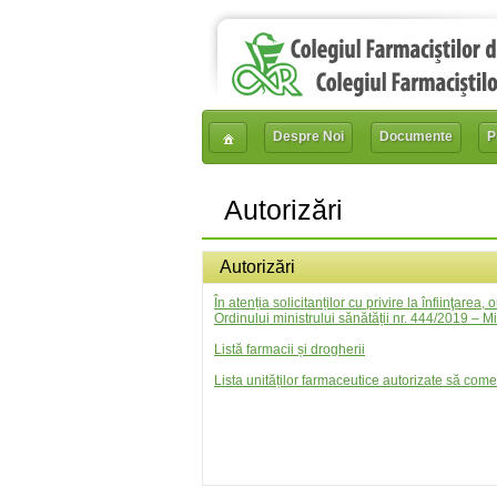
Despre Noi
Documente
P
Autorizări
Autorizări
În atenția solicitanților cu privire la înfiinţarea
Ordinului ministrului sănătății nr. 444/2019 – Mi
Listă farmacii și drogherii
Lista unităților farmaceutice autorizate să co