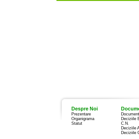
Despre Noi
Docum
Prezentare
Documente
Organigrama
Deciziile 
Statut
C.N.
Deciziile 
Deciziile 