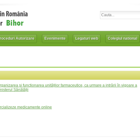
roceduri Autorizare
Evenimente
Legaturi web
Colegiul national
, organizarea şi funcţionarea unităților farmaceutice, ca urmare a intrării în vigoare a
nisterul Sănătății
mercializeze medicamente online