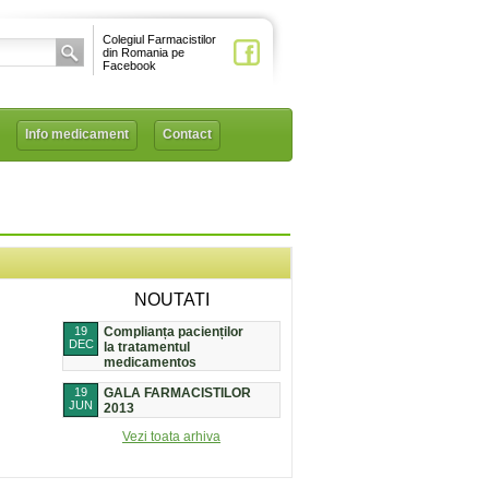
Colegiul Farmacistilor
din Romania pe
Facebook
Info medicament
Contact
NOUTATI
19
Complianța pacienților
DEC
la tratamentul
medicamentos
19
GALA FARMACISTILOR
JUN
2013
Vezi toata arhiva