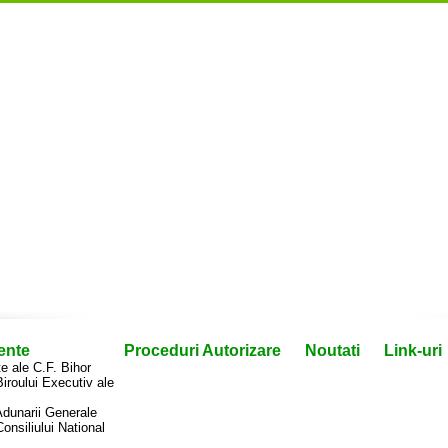
ente
Proceduri Autorizare
Noutati
Link-uri
 ale C.F. Bihor
Biroului Executiv ale
Adunarii Generale
Consiliului National